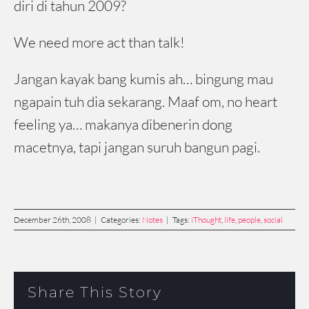
diri di tahun 2009?
We need more act than talk!
Jangan kayak bang kumis ah… bingung mau
ngapain tuh dia sekarang. Maaf om, no heart
feeling ya… makanya dibenerin dong
macetnya, tapi jangan suruh bangun pagi.
December 26th, 2008
|
Categories:
Notes
|
Tags:
iThought
,
life
,
people
,
social
Share This Story