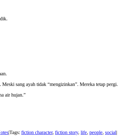
dik.
aan.
 Meski sang ayah tidak “mengizinkan”. Mereka tetap pergi.
 air hujan.”
otes
|
Tags:
fiction character
,
fiction story
,
life
,
people
,
social
|