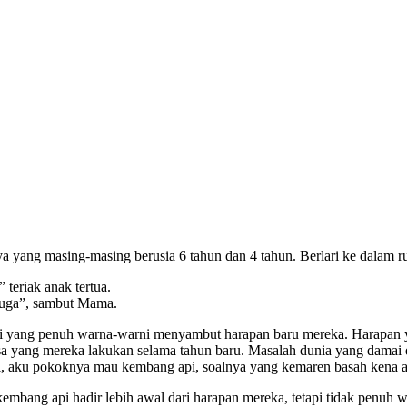
knya yang masing-masing berusia 6 tahun dan 4 tahun. Berlari ke dal
teriak anak tertua.
 juga”, sambut Mama.
pi yang penuh warna-warni menyambut harapan baru mereka. Harapan y
asa yang mereka lakukan selama tahun baru. Masalah dunia yang damai
rti, aku pokoknya mau kembang api, soalnya yang kemaren basah kena a
a kembang api hadir lebih awal dari harapan mereka, tetapi tidak penu