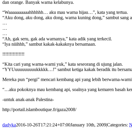
dan orange. Banyak warna kelabunya.
“Waaaaaaaaaahhhhhh… aku mau warna hijau…”, kata yang tertua.
“Aku dong, aku dong, aku dong, warna kuning dong,” sambut sang a
…
…
…
“Ah, gak seru, gak ada warnanya,” kata adik yang terkecil.
“Iya niiihhh,” sambut kakak-kakaknya bersamaan.
!!!!!!!!!!!!!!!
“Kita cari yang warna-warni yuk,” kata seseorang di ujung jalan.
“YYUuuuuuuuuukkkkk…!” sambut ketiga kakak beradik itu bersam
Mereka pun “pergi” mencari kembang api yang lebih berwarna-warni.
“…aku pokoknya mau kembang api, soalnya yang kemaren basah kena
-untuk anak-anak Palestina-
http://portail.islamboutique.fr/gaza2008/
dadyka
2016-10-26T17:21:24+07:00
January 10th, 2009
|
Categories:
N