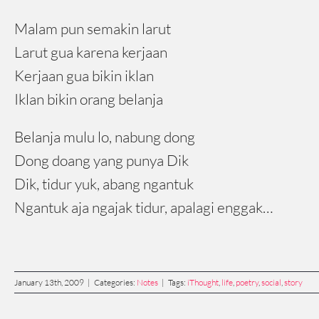
Malam pun semakin larut
Larut gua karena kerjaan
Kerjaan gua bikin iklan
Iklan bikin orang belanja
Belanja mulu lo, nabung dong
Dong doang yang punya Dik
Dik, tidur yuk, abang ngantuk
Ngantuk aja ngajak tidur, apalagi enggak…
January 13th, 2009
|
Categories:
Notes
|
Tags:
iThought
,
life
,
poetry
,
social
,
story