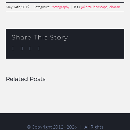
May 14th, 2019
|
Categories:
Photography
|
Tags:
jakarta
,
landscape
,
lebaran
Share This Story
Facebook
Twitter
LinkedIn
Email
Related Posts
© Copyright 2012 -
2026 | All Rights