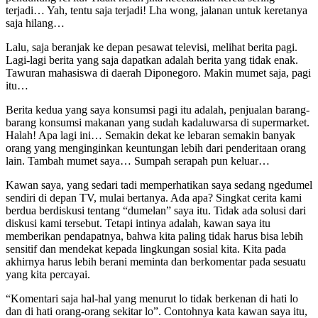
terjadi… Yah, tentu saja terjadi! Lha wong, jalanan untuk keretanya
saja hilang…
Lalu, saja beranjak ke depan pesawat televisi, melihat berita pagi.
Lagi-lagi berita yang saja dapatkan adalah berita yang tidak enak.
Tawuran mahasiswa di daerah Diponegoro. Makin mumet saja, pagi
itu…
Berita kedua yang saya konsumsi pagi itu adalah, penjualan barang-
barang konsumsi makanan yang sudah kadaluwarsa di supermarket.
Halah! Apa lagi ini… Semakin dekat ke lebaran semakin banyak
orang yang menginginkan keuntungan lebih dari penderitaan orang
lain. Tambah mumet saya… Sumpah serapah pun keluar…
Kawan saya, yang sedari tadi memperhatikan saya sedang ngedumel
sendiri di depan TV, mulai bertanya. Ada apa? Singkat cerita kami
berdua berdiskusi tentang “dumelan” saya itu. Tidak ada solusi dari
diskusi kami tersebut. Tetapi intinya adalah, kawan saya itu
memberikan pendapatnya, bahwa kita paling tidak harus bisa lebih
sensitif dan mendekat kepada lingkungan sosial kita. Kita pada
akhirnya harus lebih berani meminta dan berkomentar pada sesuatu
yang kita percayai.
“Komentari saja hal-hal yang menurut lo tidak berkenan di hati lo
dan di hati orang-orang sekitar lo”. Contohnya kata kawan saya itu,