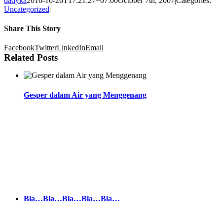
dadyka
2016-10-26T17:21:27+07:00
October 7th, 2007
|
Categories:
Uncategorized
|
Share This Story
Facebook
Twitter
LinkedIn
Email
Related Posts
Gesper dalam Air yang Menggenang
Bla…Bla…Bla…Bla…Bla…