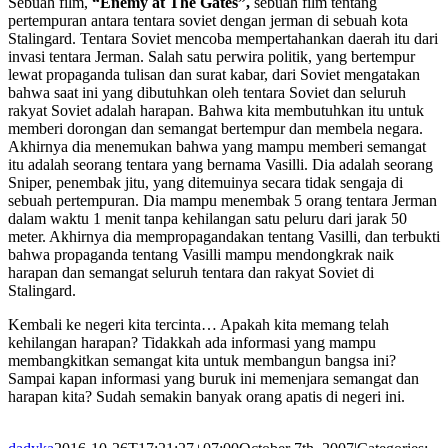
Sebuah film,
“Enemy at The Gates”,
sebuah film tentang
pertempuran antara tentara soviet dengan jerman di sebuah kota
Stalingard. Tentara Soviet mencoba mempertahankan daerah itu dari
invasi tentara Jerman. Salah satu perwira politik, yang bertempur
lewat propaganda tulisan dan surat kabar, dari Soviet mengatakan
bahwa saat ini yang dibutuhkan oleh tentara Soviet dan seluruh
rakyat Soviet adalah harapan. Bahwa kita membutuhkan itu untuk
memberi dorongan dan semangat bertempur dan membela negara.
Akhirnya dia menemukan bahwa yang mampu memberi semangat
itu adalah seorang tentara yang bernama Vasilli. Dia adalah seorang
Sniper, penembak jitu, yang ditemuinya secara tidak sengaja di
sebuah pertempuran. Dia mampu menembak 5 orang tentara Jerman
dalam waktu 1 menit tanpa kehilangan satu peluru dari jarak 50
meter. Akhirnya dia mempropagandakan tentang Vasilli, dan terbukti
bahwa propaganda tentang Vasilli mampu mendongkrak naik
harapan dan semangat seluruh tentara dan rakyat Soviet di
Stalingard.
Kembali ke negeri kita tercinta… Apakah kita memang telah
kehilangan harapan? Tidakkah ada informasi yang mampu
membangkitkan semangat kita untuk membangun bangsa ini?
Sampai kapan informasi yang buruk ini memenjara semangat dan
harapan kita? Sudah semakin banyak orang apatis di negeri ini.