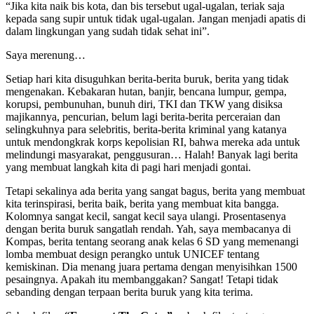
“Jika kita naik bis kota, dan bis tersebut ugal-ugalan, teriak saja
kepada sang supir untuk tidak ugal-ugalan. Jangan menjadi apatis di
dalam lingkungan yang sudah tidak sehat ini”.
Saya merenung…
Setiap hari kita disuguhkan berita-berita buruk, berita yang tidak
mengenakan. Kebakaran hutan, banjir, bencana lumpur, gempa,
korupsi, pembunuhan, bunuh diri, TKI dan TKW yang disiksa
majikannya, pencurian, belum lagi berita-berita perceraian dan
selingkuhnya para selebritis, berita-berita kriminal yang katanya
untuk mendongkrak korps kepolisian RI, bahwa mereka ada untuk
melindungi masyarakat, penggusuran… Halah! Banyak lagi berita
yang membuat langkah kita di pagi hari menjadi gontai.
Tetapi sekalinya ada berita yang sangat bagus, berita yang membuat
kita terinspirasi, berita baik, berita yang membuat kita bangga.
Kolomnya sangat kecil, sangat kecil saya ulangi. Prosentasenya
dengan berita buruk sangatlah rendah. Yah, saya membacanya di
Kompas, berita tentang seorang anak kelas 6 SD yang memenangi
lomba membuat design perangko untuk UNICEF tentang
kemiskinan. Dia menang juara pertama dengan menyisihkan 1500
pesaingnya. Apakah itu membanggakan? Sangat! Tetapi tidak
sebanding dengan terpaan berita buruk yang kita terima.