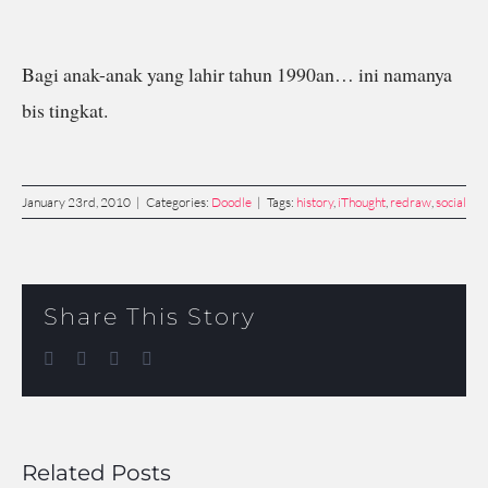
Bagi anak-anak yang lahir tahun 1990an… ini namanya
bis tingkat.
January 23rd, 2010
|
Categories:
Doodle
|
Tags:
history
,
iThought
,
redraw
,
social
Share This Story
Facebook
Twitter
LinkedIn
Email
Related Posts