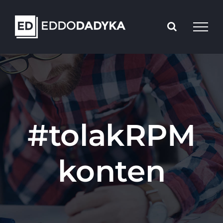
Skip
to
content
#tolakRPM
konten