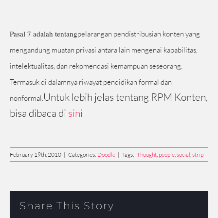
Pasal 7 adalah tentang
pelarangan pendistribusian konten yang
mengandung muatan privasi antara lain mengenai kapabilitas,
intelektualitas, dan rekomendasi kemampuan seseorang.
Termasuk di dalamnya riwayat pendidikan formal dan
Untuk lebih jelas tentang RPM Konten,
nonformal.
bisa dibaca di
sini
February 19th, 2010
|
Categories:
Doodle
|
Tags:
iThought
,
people
,
social
,
strip
Share This Story