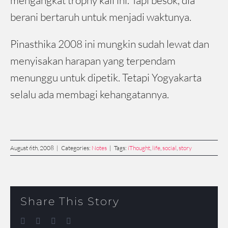
mengangkat trophy kali ini. Tapi besok, dia
berani bertaruh untuk menjadi waktunya.
Pinasthika 2008 ini mungkin sudah lewat dan
menyisakan harapan yang terpendam
menunggu untuk dipetik. Tetapi Yogyakarta
selalu ada membagi kehangatannya.
August 6th, 2008
|
Categories:
Notes
|
Tags:
iThought
,
life
,
social
,
story
Share This Story
Facebook
Twitter
LinkedIn
Email